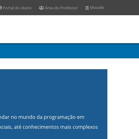
Portal do Aluno
Área do Professor
Moodle
fundar no mundo da programação em
nciais, até conhecimentos mais complexos