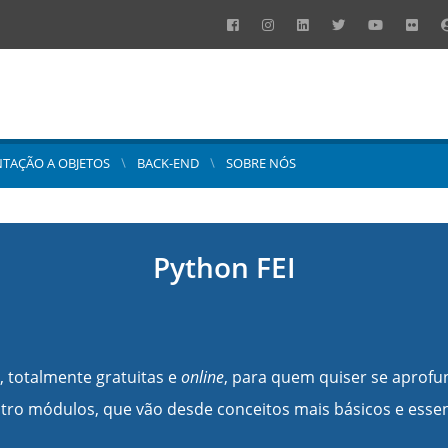
NTAÇÃO A OBJETOS
BACK-END
SOBRE NÓS
Python FEI
s, totalmente gratuitas e
online
, para quem quiser se apro
atro módulos, que vão desde conceitos mais básicos e esse