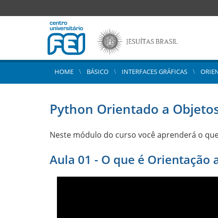
HOME
BÁSICO
INTERFACES GRÁFICAS
ORIE
Python Orientado a Objeto
Neste módulo do curso você aprenderá o que é
Aula 01 - O que é Orientação 