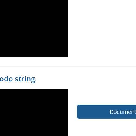
odo string.
Documenta