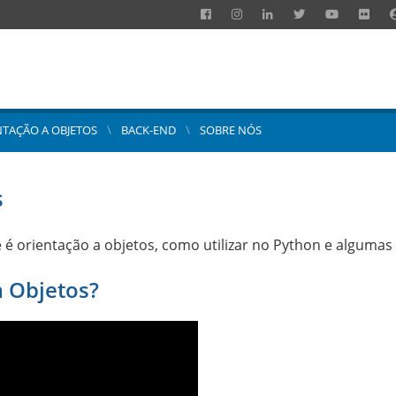
NTAÇÃO A OBJETOS
BACK-END
SOBRE NÓS
s
 orientação a objetos, como utilizar no Python e algumas c
a Objetos?